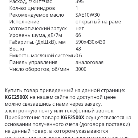
Расход, г/кВт*час
395
Кол-во цилиндров
1
Рекомендуемое масло
SAE10W30
Исполнение
открытый на раме
автоматический запуск
нет
Уровень шума, дБ/7м
66
Габариты, (ДхШхВ), мм
590х430х430
Вес, кг
43
Емкость масляной системы
0.6
Панель управления
аналоговая
Число оборотов, об/мин
3000
Купить товар приведенный на данной странице:
KGE2500Х
на нашем сайте по доступной цене
можно связавшись с нами через заявку,
электронную почту или телефонный звонок.
Приобретение товара
KGE2500Х
осущетсвляется на
основании полученного счета (договора поставки)
на данный товар, в котором указываются
согласованные условия поставки и окончательная