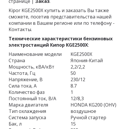
странице |
Заказ
.
Kipor KGE2500X купить и заказать Вы также
сможете, посетив представительства нашей
компании в Вашем регионе или по телефону -
Контакты.
Технические характеристики бензиновых
электростанций Кипор KGE2500X
:
Наименование модели
KGE2500Х
Страна
Япония-Китай
Мощность, кВА/кВт
2,2/2,2
Частота, Гц
50
Напряжение, В
230/12
Сила тока, А
8.7
Количество фаз
1
Постоянный ток, В/А
12/8,3
Марка двигателя
HONDA KG200 (OHV)
Тип охлаждения
воздушное
Система запуска
Ручной стартер
Бак, л
15