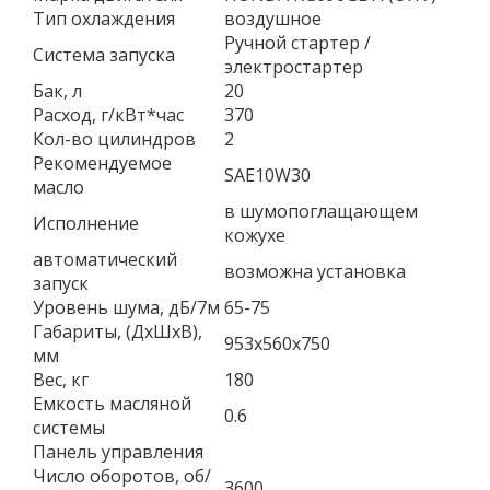
Тип охлаждения
воздушное
Ручной стартер /
Система запуска
электростартер
Бак, л
20
Расход, г/кВт*час
370
Кол-во цилиндров
2
Рекомендуемое
SAE10W30
масло
в шумопоглащающем
Исполнение
кожухе
автоматический
возможна установка
запуск
Уровень шума, дБ/7м
65-75
Габариты, (ДхШхВ),
953x560x750
мм
Вес, кг
180
Емкость масляной
0.6
системы
Панель управления
Число оборотов, об/
3600