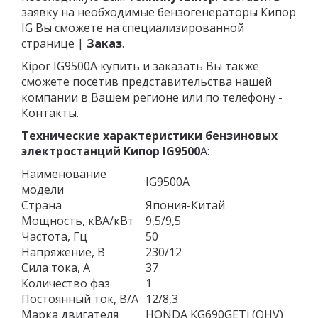
заявку на необходимые бензогенераторы Кипор
IG Вы сможете на специализированной
странице |
Заказ
.
Kipor IG9500A купить и заказать Вы также
сможете посетив представительства нашей
компании в Вашем регионе или по телефону -
Контакты.
Технические характеристики бензиновых
электростанций Кипор
IG9500
A:
Наименование
IG9500A
модели
Страна
Япония-Китай
Мощность, кВА/кВт
9,5/9,5
Частота, Гц
50
Напряжение, В
230/12
Сила тока, А
37
Количество фаз
1
Постоянный ток, В/А
12/8,3
Марка двигателя
HONDA KG690GETi (OHV)