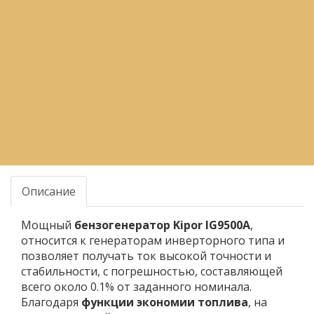
условий отгрузки партии товара.
Доставка:
Доставка осуществляется
транспортными компаниями или
самовывозом с склада. Отгрузка
транспортными компаниями
производиться по всей территории РФ и
за ее пределы.
Поделитесь ссылкой:
Описание
Мощный
бензогенератор Kipor IG9500A
,
относится к генераторам инверторного типа и
позволяет получать ток высокой точности и
стабильности, с погрешностью, составляющей
всего около 0.1% от заданного номинала.
Благодаря
функции экономии топлива
, на