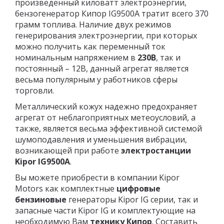
произведенный киловатт электроэнергии,
бензогенератор Кипор IG9500A тратит всего 370
грамм топлива. Наличие двух режимов
генерирования электроэнергии, при которых
можно получить как переменный ток
номинальным напряжением в
230В
, так и
постоянный – 12В, данный агрегат является
весьма популярным у работников сферы
торговли.
Металлический кожух надежно предохраняет
агрегат от неблагоприятных метеоусловий, а
также, является весьма эффективной системой
шумоподавления и уменьшения вибрации,
возникающей при работе
электростанции
Kipor IG9500A
.
Вы можете приобрести в компании Kipor
Motors как комплектные
цифровые
бензиновые
генераторы Kipor IG серии, так и
запасные части Kipor IG и комплектующие на
необходимую Вам
технику Кипор
. Составить